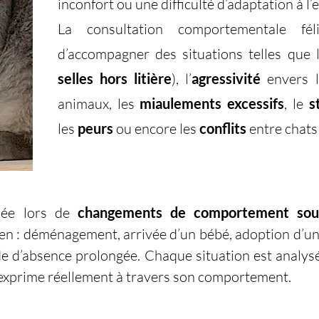
inconfort ou une difficulté d’adaptation à l
La consultation comportementale fé
d’accompagner des situations telles que
selles hors litière
), l’
agressivité
envers l
animaux, les
miaulements excessifs
, le
s
les
peurs
ou encore les
conflits
entre chats 
quée lors de
changements de comportement sou
n : déménagement, arrivée d’un bébé, adoption d’un 
e d’absence prolongée. Chaque situation est analysé
exprime réellement à travers son comportement.