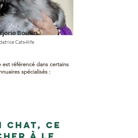
jorie Boutin
atrice Cats4life
e est référencé dans certains
nnuaires spécialisés :
 chat, ce
cher à le