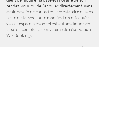
rendez-vous ou de l’annuler directement, sans
avoir besoin de contacter le prestataire et sans
perte de temps. Toute modification effectuée
via cet espace personnel est automatiquement
prise en compte par le système de réservation
Wix Bookings.
Certaines prestations proposées sur le site
www.cats4life.fr peuvent faire l’objet d’un
acompte ou d’un paiement intégral en ligne au
moment de la réservation. Dans ce cadre, des
conditions spécifiques s’appliquent. Toute
demande d’annulation effectuée au moins 48
heures avant la date et l’heure du rendez-vous
ouvre droit à un remboursement intégral de
l’acompte ou du montant payé en ligne. Le
remboursement sera effectué via le moyen de
paiement utilisé lors de la réservation, dans les
délais habituels de traitement.
En revanche, pour toute annulation
intervenant moins de 48 heures avant le
rendez-vous, l’acompte versé restera dû et ne