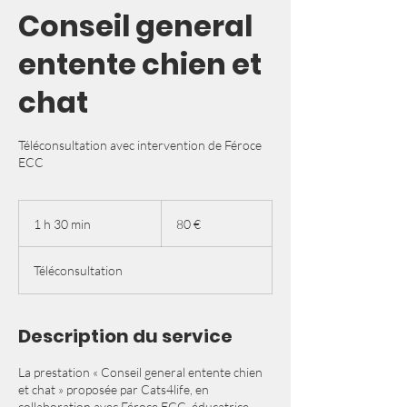
Conseil general
entente chien et
chat
Téléconsultation avec intervention de Féroce
ECC
80
euros
1 h 30 min
1
80 €
3
0
Téléconsultation
m
i
n
Description du service
La prestation « Conseil general entente chien
et chat » proposée par Cats4life, en
collaboration avec Féroce ECC, éducatrice