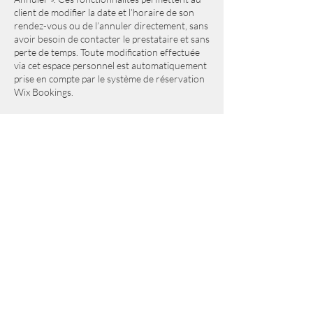
client de modifier la date et l’horaire de son
rendez-vous ou de l’annuler directement, sans
avoir besoin de contacter le prestataire et sans
perte de temps. Toute modification effectuée
via cet espace personnel est automatiquement
prise en compte par le système de réservation
Wix Bookings.
Certaines prestations proposées sur le site
www.cats4life.fr peuvent faire l’objet d’un
acompte ou d’un paiement intégral en ligne au
moment de la réservation. Dans ce cadre, des
conditions spécifiques s’appliquent. Toute
demande d’annulation effectuée au moins 48
heures avant la date et l’heure du rendez-vous
ouvre droit à un remboursement intégral de
l’acompte ou du montant payé en ligne. Le
remboursement sera effectué via le moyen de
paiement utilisé lors de la réservation, dans les
délais habituels de traitement.
En revanche, pour toute annulation
intervenant moins de 48 heures avant le