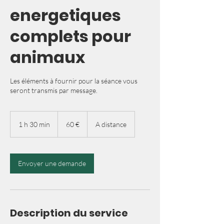
energetiques
complets pour
animaux
Les éléments à fournir pour la séance vous
seront transmis par message.
60
euros
1 h 30 min
1
60 €
A distance
3
0
m
i
Envoyer une demande
n
Description du service